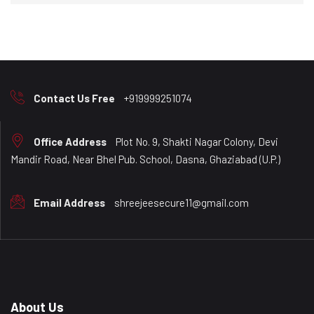
Contact Us Free
+919999251074
Office Address
Plot No. 9, Shakti Nagar Colony, Devi
Mandir Road, Near Bhel Pub. School, Dasna, Ghaziabad (U.P.)
Email Address
shreejeesecure11@gmail.com
About Us