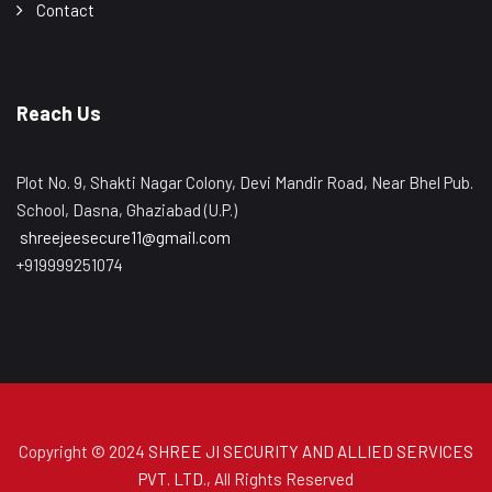
Contact
Reach Us
Plot No. 9, Shakti Nagar Colony, Devi Mandir Road, Near Bhel Pub.
School, Dasna, Ghaziabad (U.P.)
shreejeesecure11@gmail.com
+919999251074
Copyright © 2024
SHREE JI SECURITY AND ALLIED SERVICES
PVT. LTD.
, All Rights Reserved