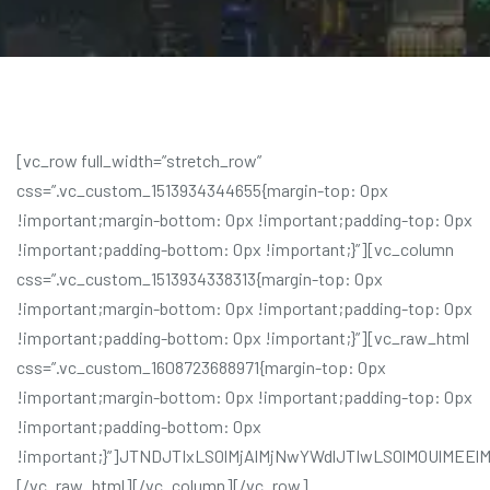
[vc_row full_width=”stretch_row” css=”.vc_custom_1513934344655{margin-top: 0px !important;margin-bottom: 0px !important;padding-top: 0px !important;padding-bottom: 0px !important;}”][vc_column css=”.vc_custom_1513934338313{margin-top: 0px !important;margin-bottom: 0px !important;padding-top: 0px !important;padding-bottom: 0px !important;}”][vc_raw_html css=”.vc_custom_1608723688971{margin-top: 0px !important;margin-bottom: 0px !important;padding-top: 0px !important;padding-bottom: 0px !important;}”]JTNDJTIxLS0lMjAlMjNwYWdlJTIwLS0lM0UlMEElM0NkaXYlMjBpZCUzRCUyMnBhZ2UlMjIlMjBjbGFzcyUzRCUyMnNpdGUlMjIlM0UlMEElM0MlMjEtLSUyMCUyM2NvbnRlbnQlMjAtLSUzRSUwQSUzQ2RpdiUyMGlkJTNEJTIyY29udGVudCUyMiUyMGNsYXNzJTNEJTIyc2l0ZS1jb250ZW50JTIyJTNFJTBBJTNDZGl2JTIwaWQlM0QlMjJwcmltYXJ5JTIyJTIwY2xhc3MlM0QlMjJjb250ZW50LWFyZWElMjIlM0UlMEElM0NtYWluJTIwaWQlM0QlMjJtYWluJTIyJTIwY2xhc3MlM0QlMjJzaXRlLW1haW4lMjIlM0UlMEElM0NkaXYlMjBjbGFzcyUzRCUyMmNvbnRhaW5lciUyMiUzRSUwQSUzQ2FydGljbGUlMjBpZCUzRCUyMnBvc3QtMzEyMCUyMiUyMGNsYXNzJTNEJTIycG9zdC0zMTIwJTIwcGFnZSUyMHR5cGUtcGFnZSUyMHN0YXR1cy1wdWJsaXNoJTIwaGVudHJ5JTIyJTNFJTBBJTNDaGVhZGVyJTIwY2xhc3MlM0QlMjJlbnRyeS1oZWFkZXIlMjIlM0UlMEElM0MlMkZoZWFkZXIlM0UlM0MlMjEtLSUyMC5lbnRyeS1oZWFkZXIlMjAtLSUzRSUwQSUzQ2RpdiUyMGNsYXNzJTNEJTIyZW50cnktY29udGVudCUyMiUzRSUwQSUzQ2RpdiUyMGNsYXNzJTNEJTIydmNfcm93JTIwd3BiX3JvdyUyMHZjX3Jvdy1mbHVpZCUyMHZjX2N1c3RvbV8xNTEyMDE4Mzc3NTkxJTIyJTNFJTNDZGl2JTIwY2xhc3MlM0QlMjJ3cGJfY29sdW1uJTIwdmNfY29sdW1uX2NvbnRhaW5lciUyMHZjX2NvbC1zbS0xMiUyMiUzRSUzQ2RpdiUyMGNsYXNzJTNEJTIydmNfY29sdW1uLWlubmVyJTIwdmNfY3VzdG9tXzE1MTQ2MTYxNjY4NzAlMjIlM0UlM0NkaXYlMjBjbGFzcyUzRCUyMndwYl93cmFwcGVyJTIyJTNFJTBBJTNDZGl2JTIwY2xhc3MlM0QlMjJ3cGJfcmF3X2NvZGUlMjB3cGJfY29udGVudF9lbGVtZW50JTIwd3BiX3Jhd19odG1sJTIwdmNfY3VzdG9tXzE1MTQ2MTYxNDEwMTElMjIlMjAlM0UlMEElM0NkaXYlMjBjbGFzcyUzRCUyMndwYl93cmFwcGVyJTIyJTNFJTBBJTNDZGl2JTIwaWQlM0QlMjJjb250ZW50JTIyJTIwY2xhc3MlM0QlMjJzaXRlLWNvbnRlbnQlMjIlM0UlM0NkaXYlMjBpZCUzRCUyMnByaW1hcnklMjIlMjBjbGFzcyUzRCUyMmNvbnRlbnQtYXJlYSUyMiUzRSUzQ21haW4lMjBpZCUzRCUyMm1haW4lMjIlMjBjbGFzcyUzRCUyMnNpdGUtbWFpbiUyMHBvc3QtMjA2MyUyMHBvc3QlMjB0eXBlLXBvc3QlMjBzdGF0dXMtcHVibGlzaCUyMGZvcm1hdC1zdGFuZGFyZCUyMGhhcy1wb3N0LXRodW1ibmFpbCUyMGhlbnRyeSUyMGNhdGVnb3J5LWJ1c2luZXNzLXBsYW5zJTIwdGFnLWJ1c2luZXNzJTIwdGFnLWNvbnN1bHRpbmclMjB0YWctZmluYW5jaWFsLXBsYW5uaW5nJTIwdGFnLWZ1bmRzJTIwdGFnLWxvd2VyLXN0YWZmJTIyJTIwJTNFJTNDJTIxLS0lMjB3cmFwZXJfYmxvZ19tYWluJTIwLS0lM0UlM0NkaXYlMjBjbGFzcyUzRCUyMndyYXBlcl9ibG9nX21haW4lMjIlM0UlM0NkaXYlMjBjbGFzcyUzRCUyMmNvbnRhaW5lciUyMiUzRSUzQyUyMS0tJTIwcm93JTIwLS0lM0UlM0NkaXYlMjBjbGFzcyUzRCUyMnJvdyUyMiUzRSUzQ2RpdiUyMGNsYXNzJTNEJTIyY29sLWxnLTEyJTIwY29sLW1kLTEyJTIwY29sLXNtLTEyJTIwY29sLXhzLTEyJTIyJTNFJTNDJTIxLS0lMjBibG9nX21haW4lMjAtLSUzRSUzQ2RpdiUyMGNsYXNzJTNEJTIyYmxvZ19tYWluJTIyJTNFJTNDZGl2JTIwY2xhc3MlM0QlMjJyb3clMjIlM0UlM0NkaXYlMjBjbGFzcyUzRCUyMmNvbC1sZy00JTIwY29sLW1kLTQlMjBjb2wtc20tNiUyMGNvbC14cy0xMiUyMiUzRSUzQ2FydGljbGUlMjBpZCUzRCUyMnBvc3QtMjA2MyUyMiUyMGNsYXNzJTNEJTIyc3R5bGUtb25lJTIwcG9zdC0yMDYzJTIwcG9zdCUyMHR5cGUtcG9zdCUyMHN0YXR1cy1wdWJsaXNoJTIwZm9ybWF0LXN0YW5kYXJkJTIwaGFzLXBvc3QtdGh1bWJuYWlsJTIwaGVudHJ5JTIwY2F0ZWdvcnktYnVzaW5lc3MtcGxhbnMlMjB0YWctYnVzaW5lc3MlMjB0YWctY29uc3VsdGluZyUyMHRhZy1maW5hbmNpYWwtcGxhbm5pbmclMjB0YWctZnVuZHMlMjB0YWctbG93ZXItc3RhZmYlMjIlM0UlM0NkaXYlMjBjbGFzcyUzRCUyMnBvc3QtdGh1bWJuYWlsJTIyJTNFJTNDaW1nJTIwc3JjJTNEJTIyaHR0cHMlM0ElMkYlMkZjb25zdWx0aXgucmFkaWFudHRoZW1lcy5jb20lMkZkZW1vLWZpdmUlMkZ3cC1jb250ZW50JTJGdGhlbWVzJTJGY29uc3VsdGl4JTJGaW1hZ2VzJTJGbm8taW1hZ2UtZm91bmQtMzYweDI1MC5wbmclMjIlMjBhbHQlM0QlMjJubyUyMGltYWdlJTIwZm91bmQlMjIlMjB3aWR0aCUzRCUyMjM3MCUyMiUyMGhlaWdodCUzRCUyMjE5MCUyMiUzRSUzQ2RpdiUyMGNsYXNzJTNEJTIycGxhY2Vob2xkZXIlMjIlM0UlM0NhJTIwaHJlZiUzRCUyMmh0dHBzJTNBJTJGJTJGY29uc3VsdGl4LnJhZGlhbnR0aGVtZXMuY29tJTJGZGVtby1maXZlJTJGZmluYW5jaWFsLXNlcnZpY2VzLWZpdmUtd2F5cy10by1zdGFydCUyRiUyMiUzRSUzQ2ltZyUyMHdpZHRoJTNEJTIyNjQwJTIyJTIwaGVpZ2h0JTNEJTIyMzE3JTIyJTIwc3JjJTNEJTIyaHR0cHMlM0ElMkYlMkZjb25zdWx0aXgucmFkaWFudHRoZW1lcy5jb20lMkZkZW1vLWZpdmUlMkZ3cC1jb250ZW50JTJGdXBsb2FkcyUyRnNpdGVzJTJGMiUyRjIwMTclMkYxMSUyRkZpbmFuY2lhbC1TZXJ2aWNlcy1GaXZlLVdheXMtdG8tU3RhcnQuanBnJTIyJTIwY2xhc3MlM0QlMjJhdHRhY2htZW50LWxhcmdlJTIwc2l6ZS1sYXJnZSUyMHdwLXBvc3QtaW1hZ2UlMjIlMjBhbHQlM0QlMjJGaW5hbmNpYWwlMjBTZXJ2aWNlcyUyMCVFMiU4MCU5MyUyMEZpdmUlMjBXYXlzJTIwdG8lMjBTdGFydCUyMiUyMHNyY3NldCUzRCUyMmh0dHBzJTNBJTJGJTJGY29uc3VsdGl4LnJhZGlhbnR0aGVtZXMuY29tJTJGZGVtby1maXZlJTJGd3AtY29udGVudCUyRnVwbG9hZHMlMkZzaXRlcyUyRjIlMkYyMDE3JTJGMTElMkZGaW5hbmNpYWwtU2VydmljZXMtRml2ZS1XYXlzLXRvLVN0YXJ0LmpwZyUyMDg0OHclMkMlMjBodHRwcyUzQSUyRiUyRmNvbnN1bHRpeC5yYWRpYW50dGhlbWVzLmNvbSUyRmRlbW8tZml2ZSUyRndwLWNvbnRlbnQlMkZ1cGxvYWRzJTJGc2l0ZXMlMkYyJTJGMjAxNyUyRjExJTJGRmluYW5jaWFsLVNlcnZpY2VzLUZpdmUtV2F5cy10by1TdGFydC5qcGclMjAzMDB3JTJDJTIwaHR0cHMlM0ElMkYlMkZjb25zdWx0aXgucmFkaWFudHRoZW1lcy5jb20lMkZkZW1vLWZpdmUlMkZ3cC1jb250ZW50JTJGdXBsb2FkcyUyRnNpdGVzJTJGMiUyRjIwMTclMkYxMSUyRkZpbmFuY2lhbC1TZXJ2aWNlcy1GaXZlLVdheXMtdG8tU3RhcnQuanBnJTIwNzY4dyUyMiUyMHNpemVzJTNEJTIyJTI4bWF4LXdpZHRoJTNBJTIwNjQwcHglMjklMjAxMDB2dyUyQyUyMDY0MHB4JTIyJTIwJTJGJTNFJTNDJTJGYSUzRSUzQyUyRmRpdiUzRSUzQyUyRmRpdiUzRSUzQyUyMS0tJTIwLnBvc3QtdGh1bWJuYWlsJTIwLS0lM0UlM0NkaXYlMjBjbGFzcyUzRCUyMmVudHJ5LW1haW4lMjBtYXRjaEhlaWdodCUyMiUzRSUzQ2hlYWRlciUyMGNsYXNzJTNEJTIyZW50cnktaGVhZGVyJTIyJTNFJTNDaDMlMjBjbGFzcyUzRCUyMmVudHJ5LXRpdGxlJTIyJTNFJTNDYSUyMGhyZWYlM0QlMjJodHRwcyUzQSUyRiUyRmNvbnN1bHRpeC5yYWRpYW50dGhlbWVzLmNvbSUyRmRlbW8tZml2ZSUyRmZpbmFuY2lhbC1zZXJ2aWNlcy1maXZlLXdheXMtdG8tc3RhcnQlMkYlMjIlMjByZWwlM0QlMjJib29rbWFyayUyMiUzRUZpbmFuY2lhbCUyMFNlcnZpY2VzJTIwJTI2JTIzODIxMSUzQiUyMEZpdmUlMjBXYXlzJTIwdG8lMjBTdGFydCUzQyUyRmElM0UlM0MlMkZoMyUzRSUwOSUwOSUzQyUyRmhlYWRlciUzRSUzQyUyMS0tJTIwLmVudHJ5LWhlYWRlciUyMC0tJTNFJTNDZGl2JTIwY2xhc3MlM0QlMjJlbnRyeS1jb250ZW50JTIyJTNFTG9yZW0lMjBJcHN1bSUyMGlzJTIwc2ltcGx5JTIwZHVtbXklMjB0ZXh0JTIwb2YlMjB0aGUlMjBwcmludGluZyUyMGFuZCUyMHR5cGVzZXR0aW5nJTIwaW5kdXN0cnkuJTIwTG9yZW0lMjBJcHN1bSUyMGhhcyUyMGJlZW4lMjB0aGUlMjAuLi4lMDklMDklM0MlMkZkaXYlM0UlM0MlMjEtLSUyMC5lbnRyeS1jb250ZW50JTIwLS0lM0UlM0MlMkZkaXYlM0UlM0MlMjEtLSUyMC5lbnRyeS1tYWluJTIwLS0lM0UlM0NkaXYlMjBjbGFzcyUzRCUyMnBvc3QtbWV0YSUyMiUzRSUzQ3NwYW4lM0UlM0NpJTIwY2xhc3MlM0QlMjJmYSUyMGZhLXVzZXItbyUyMiUzRSUzQyUyRmklM0UlMjAlM0NhJTIwaHJlZiUzRCUyMmh0dHAlM0ElMkYlMkZ3d3cud2Vic2l0ZS5jb20lMjIlMjB0aXRsZSUzRCUyMlZpc2l0JTIwSm9obiUyMERvZSUyNiUyMzgyMTclM0JzJTIwd2Vic2l0ZSUyMiUyMHJlbCUzRCUyMmF1dGhvciUyMGV4dGVybmFsJTIyJTNFSm9obiUyMERvZSUzQyUyRmElM0UlM0MlMkZzcGFuJTNFJTNDc3BhbiUzRSUzQ2klMjBjbGFzcyUzRCUyMmZhJTIwZmEtY29tbWVudHMtbyUyMiUzRSUzQyUyRmklM0UlMjBObyUyMENvbW1lbnRzJTNDJTJGc3BhbiUzRSUzQyUyRmRpdiUzRSUzQyUyMS0tJTIwLnBvc3QtbWV0YSUyMC0tJTNFJTNDJTJGYXJ0aWNsZSUzRSUzQyUyMS0tJTIwJTIzcG9zdC0lMjMlMjMlMjAtLSUzRSUzQyUyRmRpdiUzRSUzQ2RpdiUyMGNsYXNzJTNEJTIyY29sLWxnLTQlMjBjb2wtbWQtNCUyMGNvbC1zbS02JTIwY29sLXhzLTEyJTIyJTNFJTNDYXJ0aWNsZSUyMGlkJTNEJTIycG9zdC0yMDU2JTIyJTIwY2xhc3MlM0QlMjJzdHlsZS1vbmUlMjBwb3N0LTIwNTYlMjBwb3N0JTIwdHlwZS1wb3N0JTIwc3RhdHVzLXB1Ymxpc2glMjBmb3JtYXQtc3RhbmRhcmQlMjBoYXMtcG9zdC10aHVtYm5haWwlMjBoZW50cnklMjBjYXRlZ29yeS1mdW5kaW5nLXRyZW5kcyUyMHRhZy1idXNpbmVzcyUyMHRhZy1jb25zdWx0aW5nJTIwdGFnLWZpbmFuY2lhbC1wbGFubmluZyUyMHRhZy1mdW5kcyUyMHRhZy1sb3dlci1zdGFmZiUyMiUzRSUzQ2RpdiUyMGNsYXNzJTNEJTIycG9zdC10aHVtYm5haWwlMjIlM0UlM0NpbWclMjBzcmMlM0QlMjJodHRwcyUzQSUyRiUyRmNvbnN1bHRpeC5yYWRpYW50dGhlbWVzLmNvbSUyRmRlbW8tZml2ZSUyRndwLWNvbnRlbnQlMkZ0aGVtZXMlMkZjb25zdWx0aXglMkZpbWFnZXMlMkZuby1pbWFnZS1mb3VuZC0zNjB4MjUwLnBuZyUyMiUyMGFsdCUzRCUyMm5vJTIwaW1hZ2UlMjBmb3VuZCUyMiUyMHdpZHRoJTNEJTIyMzcwJTIyJTIwaGVpZ2h0JTNEJTIyMTkwJTIyJTNFJTNDZGl2JTIwY2xhc3MlM0QlMjJwbGFjZWhvbGRlciUyMiUzRSUzQ2ElMjBocmVmJTNEJTIyaHR0cHMlM0ElMkYlMkZjb25zdWx0aXgucmFkaWFudHRoZW1lcy5jb20lMkZkZW1vLWZpdmUlMkZjb21tb24tbWlzdGFrZXMtd2hlbi1tYW5hZ2luZy1maW5hbmNlcyUyRiUyMiUzRSUzQ2ltZyUyMHdpZHRoJTNEJTIyNjQwJTIyJTIwaGVpZ2h0JTNEJTIyMzE3JTIyJTIwc3JjJTNEJTIyaHR0cHMlM0ElMkYlMkZjb25zdWx0aXgucmFkaWFudHRoZW1lcy5jb20lMkZkZW1vLWZpdmUlMkZ3cC1jb250ZW50JTJGdXBsb2FkcyUyRnNpdGVzJTJGMiUyRjIwMTclMkYxMSUyRlRoZS1tb3N0LWNvbW1vbi1taXN0YWtlcy13aGVuLW1hbmFnaW5nLXBlcnNvbmFsLWZpbmFuY2VzLmpwZyUyMiUyMGNsYXNzJTNEJTIyYXR0YWNobWVudC1sYXJnZSUyMHNpemUtbGFyZ2UlMjB3cC1wb3N0LWltYWdlJTIyJTIwYWx0JTNEJTIyJTIyJTIwc3Jjc2V0JTNEJTIyaHR0cHMlM0ElMkYlMkZjb25zdWx0aXgucmFkaWFudHRoZW1lcy5jb20lMkZkZW1vLWZpdmUlMkZ3cC1jb250ZW50JTJGdXBsb2FkcyUyRnNpdGVzJTJGMiUyRjIwMTclMkYxMSUyRlRoZS1tb3N0LWNvbW1vbi1taXN0YWtlcy13aGVuLW1hbmFnaW5nLXBlcnNvbmFsLWZpbmFuY2VzLmpwZyUyMDg0OHclMkMlMjBodHRwcyUzQSUyRiUyRmNvbnN1bHRpeC5yYWRpYW50dGhlbWVzLmNvbSUyRmRlbW8tZml2ZSUyRndwLWNvbnRlbnQlMkZ1cGxvYWRzJTJGc2l0ZXMlMkYyJTJGMjAxNyUyRjExJTJGVGhlLW1vc3QtY29tbW9uLW1pc3Rha2VzLXdoZW4tbWFuYWdpbmctcGVyc29uYWwtZmluYW5jZXMuanBnJTIwMzAwdyUyQyUyMGh0dHBzJTNBJTJGJTJGY29uc3VsdGl4LnJhZGlhbnR0aGVtZXMuY29tJTJGZGVtby1maXZlJTJGd3AtY29udGVudCUyRnVwbG9hZHMlMkZzaXRlcyUyRjIlMkYyMDE3JTJGMTElMkZUaGUtbW9zdC1jb21tb24tbWlzdGFrZXMtd2hlbi1tYW5hZ2luZy1wZXJzb25hbC1maW5hbmNlcy5qcGclMjA3Njh3JTIyJTIwc2l6ZXMlM0QlMjIlMjhtYXgtd2lkdGglM0ElMjA2NDBweCUyOSUyMDEwMHZ3JTJDJTIwNjQwcHglMjIlMjAlMkYlM0UlM0MlMkZhJTNFJTNDJTJGZGl2JTNFJTNDJTJGZGl2JTNFJTNDJTIxLS0lMjAucG9zdC10aHVtYm5haWwlMjAtLSUzRSUzQ2RpdiUyMGNsYXNzJTNEJTIyZW50cnktbWFpbiUyMG1hdGNoSGVpZ2h0JTIyJTNFJTNDaGVhZGVyJTIwY2xhc3MlM0QlMjJlbnRyeS1oZWFkZXIlMjIlM0UlM0NoMyUyMGNsYXNzJTNEJTIyZW50cnktdGl0bGUlMjIlM0UlM0NhJTIwaHJlZiUzRCUyMmh0dHBzJTNBJTJGJTJGY29uc3VsdGl4LnJhZGlhbnR0aGVtZXMuY29tJTJGZGVtby1maXZlJTJGY29tbW9uLW1pc3Rha2VzLXdoZW4tbWFuYWdpbmctZmluYW5jZXMlMkYlMjIlMjByZWwlM0QlMjJib29rbWFyayUyMiUzRUNvbW1vbiUyMG1pc3Rha2VzJTIwd2hlbiUyMG1hbmFnaW5nJTIwZmluYW5jZXMlM0MlMkZhJTNFJTNDJTJGaDMlM0UlMDklMDklM0MlMkZoZWFkZXIlM0UlM0MlMjEtLSUyMC5lbnRyeS1oZWFkZXIlMjAtLSUzRSUzQ2RpdiUyMGNsYXNzJTNEJTIyZW50cnktY29udGVudCUyMiUzRUxvcmVtJTIwSXBzdW0lMjBpcyUyMHNpbXBseSUyMGR1bW15JTIwdGV4dCUyMG9mJTIwdGhlJTIwcHJpbnRpbmclMjBhbmQlMjB0eXBlc2V0dGluZyUyMGluZHVzdHJ5LiUyMExvcmVtJTIwSXBzdW0lMjBoYXMlMjBiZWVuJTIwdGhlJTIwLi4uJTA5JTA5JTNDJTJGZGl2JTNFJTNDJTIxLS0lMjAuZW50cnktY29udGVudCUyMC0tJTNFJTNDJTJGZGl2JTNFJTNDJTIxLS0lMjAuZW50cnktbWFpbiUyMC0tJTNFJTNDZGl2JTIwY2xhc3MlM0QlMjJwb3N0LW1ldGElMjIlM0UlM0NzcGFuJTNFJTNDaSUyMGNsYXNzJTNEJTIyZmElMjBmYS11c2VyLW8lMjIlM0UlM0MlMkZpJTNFJTIwJTNDYSUyMGhyZWYlM0QlMjJodHRwJTNBJTJGJTJGd3d3LndlYnNpdGUuY29tJTIyJTIwdGl0bGUlM0QlMjJWaXNpdCUy