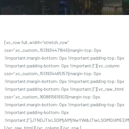
[vc_row full_width=”stretch_row” css=”.vc_custom_1513934471645{margin-top: 0px !important;margin-bottom: 0px !important;padding-top: 0px !important;padding-bottom: 0px !important;}”][vc_column css=”.vc_custom_1513934465157{margin-top: 0px !important;margin-bottom: 0px !important;padding-top: 0px !important;padding-bottom: 0px !important;}”][vc_raw_html css=”.vc_custom_1608815619103{margin-top: 0px !important;margin-bottom: 0px !important;padding-top: 0px !important;padding-bottom: 0px !important;}”]JTNDJTIxLS0lMjAlMjNwYWdlJTIwLS0lM0UlMEElM0NkaXYlMjBpZCUzRCUyMnBhZ2UlMjIlMjBjbGFzcyUzRCUyMnNpdGUlMjIlM0UlMEElM0MlMjEtLSUyMCUyM2NvbnRlbnQlMjAtLSUzRSUwQSUzQ2RpdiUyMGlkJTNEJTIyY29udGVudCUyMiUyMGNsYXNzJTNEJTIyc2l0ZS1jb250ZW50JTIyJTNFJTBBJTNDZGl2JTIwaWQlM0QlMjJwcmltYXJ5JTIyJTIwY2xhc3MlM0QlMjJjb250ZW50LWFyZWElMjIlM0UlMEElM0NtYWluJTIwaWQlM0QlMjJtYWluJTIyJTIwY2xhc3MlM0QlMjJzaXRlLW1haW4lMjIlM0UlMEElM0NkaXYlMjBjbGFzcyUzRCUyMmNvbnRhaW5lciUyMiUzRSUwQSUzQ2FydGljbGUlMjBpZCUzRCUyMnBvc3QtMzExOCUyMiUyMGNsYXNzJTNEJTIycG9zdC0zMTE4JTIwcGFnZSUyMHR5cGUtcGFnZSUyMHN0YXR1cy1wdWJsaXNoJTIwaGVudHJ5JTIyJTNFJTBBJTNDaGVhZGVyJTIwY2xhc3MlM0QlMjJlbnRyeS1oZWFkZXIlMjIlM0UlMEElM0MlMkZoZWFkZXIlM0UlM0MlMjEtLSUyMC5lbnRyeS1oZWFkZXIlMjAtLSUzRSUwQSUzQ2RpdiUyMGNsYXNzJTNEJTIyZW50cnktY29udGVudCUyMiUzRSUwQSUzQ2RpdiUyMGNsYXNzJTNEJTIydmNfcm93JTIwd3BiX3JvdyUyMHZjX3Jvdy1mbHVpZCUyMHZjX2N1c3RvbV8xNTEyMDE3NTA2MTE4JTIyJTNFJTNDZGl2JTIwY2xhc3MlM0QlMjJ3cGJfY29sdW1uJTIwdmNfY29sdW1uX2NvbnRhaW5lciUyMHZjX2NvbC1zbS0xMiUyMiUzRSUzQ2RpdiUyMGNsYXNzJTNEJTIydmNfY29sdW1uLWlubmVyJTIwdmNfY3VzdG9tXzE1MTQ1Mjk0NDE3MzYlMjIlM0UlM0NkaXYlMjBjbGFzcyUzRCUyMndwYl93cmFwcGVyJTIyJTNFJTBBJTNDZGl2JTIwY2xhc3MlM0QlMjJ3cGJfcmF3X2NvZGUlMjB3cGJfY29udGVudF9lbGVtZW50JTIwd3BiX3Jhd19odG1sJTIwdmNfY3VzdG9tXzE1MTQ2Mjg3MjMwMDQlMjIlMjAlM0UlMEElM0NkaXYlMjBjbGFzcyUzRCUyMndwYl93cmFwcGVyJTIyJTNFJTBBJTNDZGl2JTIwaWQlM0QlMjJjb250ZW50JTIyJTIwY2xhc3MlM0QlMjJzaXRlLWNvbnRlbnQlMjIlM0UlM0NkaXYlMjBpZCUzRCUyMnByaW1hcnklMjIlMjBjbGFzcyUzRCUyMmNvbnRlbnQtYXJlYSUyMiUzRSUzQ21haW4lMjBpZCUzRCUyMm1haW4lMjIlMjBjbGFzcyUzRCUyMnNpdGUtbWFpbiUyMHBvc3QtMjA2MyUyMHBvc3QlMjB0eXBlLXBvc3QlMjBzdGF0dXMtcHVibGlzaCUyMGZvcm1hdC1zdGFuZGFyZCUyMGhhcy1wb3N0LXRodW1ibmFpbCUyMGhlbnRyeSUyMGNhdGVnb3J5LWJ1c2luZXNzLXBsYW5zJTIwdGFnLWJ1c2luZXNzJTIwdGFnLWNvbnN1bHRpbmclMjB0YWctZmluYW5jaWFsLXBsYW5uaW5nJTIwdGFnLWZ1bmRzJTIwdGFnLWxvd2VyLXN0YWZmJTIyJTIwJTNFJTNDJTIxLS0lMjB3cmFwZXJfYmxvZ19tYWluJTIwLS0lM0UlM0NkaXYlMjBjbGFzcyUzRCUyMndyYXBlcl9ibG9nX21haW4lMjIlM0UlM0NkaXYlMjBjbGFzcyUzRCUyMmNvbnRhaW5lciUyMiUzRSUzQyUyMS0tJTIwcm93JTIwLS0lM0UlM0NkaXYlMjBjbGFzcyUzRCUyMnJvdyUyMiUzRSUzQ2RpdiUyMGNsYXNzJTNEJTIyY29sLWxnLTklMjBjb2wtbWQtOSUyMGNvbC1zbS04JTIwY29sLXhzLTEyJTIwcHVsbC1sZWZ0JTIyJTNFJTNDJTIxLS0lMjBibG9nX21haW4lMjAtLSUzRSUzQ2RpdiUyMGNsYXNzJTNEJTIyYmxvZ19tYWluJTIyJTNFJTNDZGl2JTIwY2xhc3MlM0QlMjJyb3clMjIlM0UlM0NkaXYlMjBjbGFzcyUzRCUyMmNvbC1sZy02JTIwY29sLW1kLTYlMjBjb2wtc20tNiUyMGNvbC14cy0xMiUyMiUzRSUzQ2FydGljbGUlMjBpZCUzRCUyMnBvc3QtMjA2MyUyMiUyMGNsYXNzJTNEJTIyc3R5bGUtb25lJTIwcG9zdC0yMDYzJTIwcG9zdCUyMHR5cGUtcG9zdCUyMHN0YXR1cy1wdWJsaXNoJTIwZm9ybWF0LXN0YW5kYXJkJTIwaGFzLXBvc3QtdGh1bWJuYWlsJTIwaGVudHJ5JTIwY2F0ZWdvcnktYnVzaW5lc3MtcGxhbnMlMjB0YWctYnVzaW5lc3MlMjB0YWctY29uc3VsdGluZyUyMHRhZy1maW5hbmNpYWwtcGxhbm5pbmclMjB0YWctZnVuZHMlMjB0YWctbG93ZXItc3RhZmYlMjIlM0UlM0NkaXYlMjBjbGFzcyUzRCUyMnBvc3QtdGh1bWJuYWlsJTIyJTNFJTNDaW1nJTIwc3JjJTNEJTIyaHR0cHMlM0ElMkYlMkZjb25zdWx0aXgucmFkaWFudHRoZW1lcy5jb20lMkZkZW1vLWZpdmUlMkZ3cC1jb250ZW50JTJGdGhlbWVzJTJGY29uc3VsdGl4JTJGaW1hZ2VzJTJGbm8taW1hZ2UtZm91bmQtMzYweDI1MC5wbmclMjIlMjBhbHQlM0QlMjJubyUyMGltYWdlJTIwZm91bmQlMjIlMjB3aWR0aCUzRCUyMjM3MCUyMiUyMGhlaWdodCUzRCUyMjE5MCUyMiUzRSUzQ2RpdiUyMGNsYXNzJTNEJTIycGxhY2Vob2xkZXIlMjIlM0UlM0NhJTIwaHJlZiUzRCUyMmh0dHBzJTNBJTJGJTJGY29uc3VsdGl4LnJhZGlhbnR0aGVtZXMuY29tJTJGZGVtby1maXZlJTJGZmluYW5jaWFsLXNlcnZpY2VzLWZpdmUtd2F5cy10by1zdGFydCUyRiUyMiUzRSUzQ2ltZyUyMHdpZHRoJTNEJTIyNjQwJTIyJTIwaGVpZ2h0JTNEJTIyMzE3JTIyJTIwc3JjJTNEJTIyaHR0cHMlM0ElMkYlMkZjb25zdWx0aXgucmFkaWFudHRoZW1lcy5jb20lMkZkZW1vLWZpdmUlMkZ3cC1jb250ZW50JTJGdXBsb2FkcyUyRnNpdGVzJTJGMiUyRjIwMTclMkYxMSUyRkZpbmFuY2lhbC1TZXJ2aWNlcy1GaXZlLVdheXMtdG8tU3RhcnQuanBnJTIyJTIwY2xhc3MlM0QlMjJhdHRhY2htZW50LWxhcmdlJTIwc2l6ZS1sYXJnZSUyMHdwLXBvc3QtaW1hZ2UlMjIlMjBhbHQlM0QlMjJGaW5hbmNpYWwlMjBTZXJ2aWNlcyUyMCVFMiU4MCU5MyUyMEZpdmUlMjBXYXlzJTIwdG8lMjBTdGFydCUyMiUyMHNyY3NldCUzRCUyMmh0dHBzJTNBJTJGJTJGY29uc3VsdGl4LnJhZGlhbnR0aGVtZXMuY29tJTJGZGVtby1maXZlJTJGd3AtY29udGVudCUyRnVwbG9hZHMlMkZzaXRlcyUyRjIlMkYyMDE3JTJGMTElMkZGaW5hbmNpYWwtU2VydmljZXMtRml2ZS1XYXlzLXRvLVN0YXJ0LmpwZyUyMDg0OHclMkMlMjBodHRwcyUzQSUyRiUyRmNvbnN1bHRpeC5yYWRpYW50dGhlbWVzLmNvbSUyRmRlbW8tZml2ZSUyRndwLWNvbnRlbnQlMkZ1cGxvYWRzJTJGc2l0ZXMlMkYyJTJGMjAxNyUyRjExJTJGRmluYW5jaWFsLVNlcnZpY2VzLUZpdmUtV2F5cy10by1TdGFydC5qcGclMjAzMDB3JTJDJTIwaHR0cHMlM0ElMkYlMkZjb25zdWx0aXgucmFkaWFudHRoZW1lcy5jb20lMkZkZW1vLWZpdmUlMkZ3cC1jb250ZW50JTJGdXBsb2FkcyUyRnNpdGVzJTJGMiUyRjIwMTclMkYxMSUyRkZpbmFuY2lhbC1TZXJ2aWNlcy1GaXZlLVdheXMtdG8tU3RhcnQuanBnJTIwNzY4dyUyMiUyMHNpemVzJTNEJTIyJTI4bWF4LXdpZHRoJTNBJTIwNjQwcHglMjklMjAxMDB2dyUyQyUyMDY0MHB4JTIyJTIwJTJGJTNFJTNDJTJGYSUzRSUzQyUyRmRpdiUzRSUzQyUyRmRpdiUzRSUzQyUyMS0tJTIwLnBvc3QtdGh1bWJuYWlsJTIwLS0lM0UlM0NkaXYlMjBjbGFzcyUzRCUyMmVudHJ5LW1haW4lMjBtYXRjaEhlaWdodCUyMiUzRSUzQ2hlYWRlciUyMGNsYXNzJTNEJTIyZW50cnktaGVhZGVyJTIyJTNFJTNDaDMlMjBjbGFzcyUzRCUyMmVudHJ5LXRpdGxlJTIyJTNFJTNDYSUyMGhyZWYlM0QlMjJodHRwcyUzQSUyRiUyRmNvbnN1bHRpeC5yYWRpYW50dGhlbWVzLmNvbSUyRmRlbW8tZml2ZSUyRmZpbmFuY2lhbC1zZXJ2aWNlcy1maXZlLXdheXMtdG8tc3RhcnQlMkYlMjIlMjByZWwlM0QlMjJib29rbWFyayUyMiUzRUZpbmFuY2lhbCUyMFNlcnZpY2VzJTIwJTI2JTIzODIxMSUzQiUyMEZpdmUlMjBXYXlzJTIwdG8lMjBTdGFydCUzQyUyRmElM0UlM0MlMkZoMyUzRSUwOSUwOSUzQyUyRmhlYWRlciUzRSUzQyUyMS0tJTIwLmVudHJ5LWhlYWRlciUyMC0tJTNFJTNDZGl2JTIwY2xhc3MlM0QlMjJlbnRyeS1jb250ZW50JTIyJTNFTG9yZW0lMjBJcHN1bSUyMGlzJTIwc2ltcGx5JTIwZHVtbXklMjB0ZXh0JTIwb2YlMjB0aGUlMjBwcmludGluZyUyMGFuZCUyMHR5cGVzZXR0aW5nJTIwaW5kdXN0cnkuJTIwTG9yZW0lMjBJcHN1bSUyMGhhcyUyMGJlZW4lMjB0aGUlMjAuLi4lMDklMDklM0MlMkZkaXYlM0UlM0MlMjEtLSUyMC5lbnRyeS1jb250ZW50JTIwLS0lM0UlM0MlMkZkaXYlM0UlM0MlMjEtLSUyMC5lbnRyeS1tYWluJTIwLS0lM0UlM0NkaXYlMjBjbGFzcyUzRCUyMnBvc3QtbWV0YSUyMiUzRSUzQ3NwYW4lM0UlM0NpJTIwY2xhc3MlM0QlMjJmYSUyMGZhLXVzZXItbyUyMiUzRSUzQyUyRmklM0UlMjAlM0NhJTIwaHJlZiUzRCUyMmh0dHAlM0ElMkYlMkZ3d3cud2Vic2l0ZS5jb20lMjIlMjB0aXRsZSUzRCUyMlZpc2l0JTIwSm9obiUyMERvZSUyNiUyMzgyMTclM0JzJTIwd2Vic2l0ZSUyMiUyMHJlbCUzRCUyMmF1dGhvciUyMGV4dGVybmFsJTIyJTNFSm9obiUyMERvZSUzQyUyRmElM0UlM0MlMkZzcGFuJTNFJTNDc3BhbiUzRSUzQ2klMjBjbGFzcyUzRCUyMmZhJTIwZmEtY29tbWVudHMtbyUyMiUzRSUzQyUyRmklM0UlMjBObyUyMENvbW1lbnRzJTNDJTJGc3BhbiUzRSUzQyUyRmRpdiUzRSUzQyUyMS0tJTIwLnBvc3QtbWV0YSUyMC0tJTNFJTNDJTJGYXJ0aWNsZSUzRSUzQyUyMS0tJTIwJTIzcG9zdC0lMjMlMjMlMjAtLSUzRSUzQyUyRmRpdiUzRSUzQ2RpdiUyMGNsYXNzJTNEJTIyY29sLWxnLTYlMjBjb2wtbWQtNiUyMGNvbC1zbS02JTIwY29sLXhzLTEyJTIyJTNFJTNDYXJ0aWNsZSUyMGlkJTNEJTIycG9zdC0yMDU2JTIyJTIwY2xhc3MlM0QlMjJzdHlsZS1vbmUlMjBwb3N0LTIwNTYlMjBwb3N0JTIwdHlwZS1wb3N0JTIwc3RhdHVzLXB1Ymxpc2glMjBmb3JtYXQtc3RhbmRhcmQlMjBoYXMtcG9zdC10aHVtYm5haWwlMjBoZW50cnklMjBjYXRlZ29yeS1mdW5kaW5nLXRyZW5kcyUyMHRhZy1idXNpbmVzcyUyMHRhZy1jb25zdWx0aW5nJTIwdGFnLWZpbmFuY2lhbC1wbGFubmluZyUyMHRhZy1mdW5kcyUyMHRhZy1sb3dlci1zdGFmZiUyMiUzRSUzQ2RpdiUyMGNsYXNzJTNEJTIycG9zdC10aHVtYm5haWwlMjIlM0UlM0NpbWclMjBzcmMlM0QlMjJodHRwcyUzQSUyRiUyRmNvbnN1bHRpeC5yYWRpYW50dGhlbWVzLmNvbSUyRmRlbW8tZml2ZSUyRndwLWNvbnRlbnQlMkZ0aGVtZXMlMkZjb25zdWx0aXglMkZpbWFnZXMlMkZuby1pbWFnZS1mb3VuZC0zNjB4MjUwLnBuZyUyMiUyMGFsdCUzRCUyMm5vJTIwaW1hZ2UlMjBmb3VuZCUyMiUyMHdpZHRoJTNEJTIyMzcwJTIyJTIwaGVpZ2h0JTNEJTIyMTkwJTIyJTNFJTNDZGl2JTIwY2xhc3MlM0QlMjJwbGFjZWhvbGRlciUyMiUzRSUzQ2ElMjBocmVmJTNEJTIyaHR0cHMlM0ElMkYlMkZjb25zdWx0aXgucmFkaWFudHRoZW1lcy5jb20lMkZkZW1vLWZpdmUlMkZjb21tb24tbWlzdGFrZXMtd2hlbi1tYW5hZ2luZy1maW5hbmNlcyUyRiUyMiUzRSUzQ2ltZyUyMHdpZHRoJTNEJTIyNjQwJTIyJTIwaGVpZ2h0JTNEJTIyMzE3JTIyJTIwc3JjJTNEJTIyaHR0cHMlM0ElMkYlMkZjb25zdWx0aXgucmFkaWFudHRoZW1lcy5jb20lMkZkZW1vLWZpdmUlMkZ3cC1jb250ZW50JTJGdXBsb2FkcyUyRnNpdGVzJTJGMiUyRjIwMTclMkYxMSUyRlRoZS1tb3N0LWNvbW1vbi1taXN0YWtlcy13aGVuLW1hbmFnaW5nLXBlcnNvbmFsLWZpbmFuY2VzLmpwZyUyMiUyMGNsYXNzJTNEJTIyYXR0YWNobWVudC1sYXJnZSUyMHNpemUtbGFyZ2UlMjB3cC1wb3N0LWltYWdlJTIyJTIwYWx0JTNEJTIyJTIyJTIwc3Jjc2V0JTNEJTIyaHR0cHMlM0ElMkYlMkZjb25zdWx0aXgucmFkaWFudHRoZW1lcy5jb20lMkZkZW1vLWZpdmUlMkZ3cC1jb250ZW50JTJGdXBsb2FkcyUyRnNpdGVzJTJGMiUyRjIwMTclMkYxMSUyRlRoZS1tb3N0LWNvbW1vbi1taXN0YWtlcy13aGVuLW1hbmFnaW5nLXBlcnNvbmFsLWZpbmFuY2VzLmpwZyUyMDg0OHclMkMlMjBodHRwcyUzQSUyRiUyRmNvbnN1bHRpeC5yYWRpYW50dGhlbWVzLmNvbSUyRmRlbW8tZml2ZSUyRndwLWNvbnRlbnQlMkZ1cGxvYWRzJTJGc2l0ZXMlMkYyJTJGMjAxNyUyRjExJTJGVGhlLW1vc3QtY29tbW9uLW1pc3Rha2VzLXdoZW4tbWFuYWdpbmctcGVyc29uYWwtZmluYW5jZXMuanBnJTIwMzAwdyUyQyUyMGh0dHBzJTNBJTJGJTJGY29uc3VsdGl4LnJhZGlhbnR0aGVtZXMuY29tJTJGZGVtby1maXZlJTJGd3AtY29udGVudCUyRnVwbG9hZHMlMkZzaXRlcyUyRjIlMkYyMDE3JTJGMTElMkZUaGUtbW9zdC1jb21tb24tbWlzdGFrZXMtd2hlbi1tYW5hZ2luZy1wZXJzb25hbC1maW5hbmNlcy5qcGclMjA3Njh3JTIyJTIwc2l6ZXMlM0QlMjIlMjhtYXgtd2lkdGglM0ElMjA2NDBweCUyOSUyMDEwMHZ3JTJDJTIwNjQwcHglMjIlMjAlMkYlM0UlM0MlMkZhJTNFJTNDJTJGZGl2JTNFJTNDJTJGZGl2JTNFJTNDJTIxLS0lMjAucG9zdC10aHVtYm5haWwlMjAtLSUzRSUzQ2RpdiUyMGNsYXNzJTNEJTIyZW50cnktbWFpbiUyMG1hdGNoSGVpZ2h0JTIyJTNFJTNDaGVhZGVyJTIwY2xhc3MlM0QlMjJlbnRyeS1oZWFkZXIlMjIlM0UlM0NoMyUyMGNsYXNzJTNEJTIyZW50cnktdGl0bGUlMjIlM0UlM0NhJTIwaHJlZiUzRCUyMmh0dHBzJTNBJTJGJTJGY29uc3VsdGl4LnJhZGlhbnR0aGVtZXMuY29tJTJGZGVtby1maXZlJTJGY29tbW9uLW1pc3Rha2VzLXdoZW4tbWFuYWdpbmctZmluYW5jZXMlMkYlMjIlMjByZWwlM0QlMjJib29rbWFyayUyMiUzRUNvbW1vbiUyMG1pc3Rha2VzJTIwd2hlbiUyMG1hbmFnaW5nJTIwZmluYW5jZXMlM0MlMkZhJTNFJTNDJTJGaDMlM0UlMDklMDklM0MlMkZoZWFkZXIlM0UlM0MlMjEtLSUyMC5lbnRyeS1oZWFkZXIlMjAtLSUzRSUzQ2RpdiUyMGNsYXNzJTNEJTIyZW50cnktY29udGVudCUyMiUzRUxvcmVtJTIwSXBzdW0lMjBpcyUyMHNpbXBseSUyMGR1bW15JTIwdGV4dCUyMG9mJTIwdGhlJTIwcHJpbnRpbmclMjBhbmQlMjB0eXBlc2V0dGluZyUyMGluZHVzdHJ5LiUyMExvcmVtJTIwSXBzdW0lMjBoYXMlMjBiZWVuJTIwdGhlJTIwLi4uJTA5JTA5JTNDJTJGZGl2JTNFJTNDJTIxLS0lMjAuZW50cnktY29udGVudCUyMC0tJTNFJTNDJTJGZGl2JTNFJTNDJTIxLS0lMjAuZW50cnktbWFpbiUyMC0tJTNFJTNDZGl2JTIwY2xhc3MlM0QlMjJwb3N0LW1ldGElMjIlM0UlM0NzcGFuJTNFJTNDaSUyMGNsYXNzJTNEJTIyZmElMjBmYS11c2VyLW8lMjIlM0UlM0MlMkZpJTNFJTIwJTNDYSUyMGhyZWYlM0QlMjJodHRwJTNBJTJGJTJGd3d3LndlYnNpdGUuY29tJTIyJTIwdGl0bGUlM0Ql