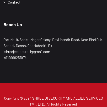
Contact
Reach Us
Plot No. 9, Shakti Nagar Colony, Devi Mandir Road, Near Bhel Pub.
School, Dasna, Ghaziabad (U.P.)
shreejeesecure11@gmail.com
+919999251074
Copyright © 2024
SHREE JI SECURITY AND ALLIED SERVICES
PVT. LTD.
, All Rights Reserved