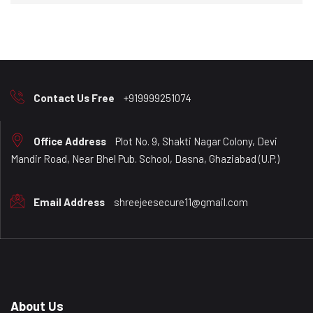
Contact Us Free
+919999251074
Office Address
Plot No. 9, Shakti Nagar Colony, Devi
Mandir Road, Near Bhel Pub. School, Dasna, Ghaziabad (U.P.)
Email Address
shreejeesecure11@gmail.com
About Us